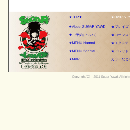
★TOP★
★HAIR ST
★About SUGAR YAWD
★ブレイズ
★ご予約について
★コーンロ
★MENU Normal
★エクステ
★MENU Special
★ドレッド
★MAP
カラーなど
Copyright(C) 2011
Sugar Yawd
. All rig