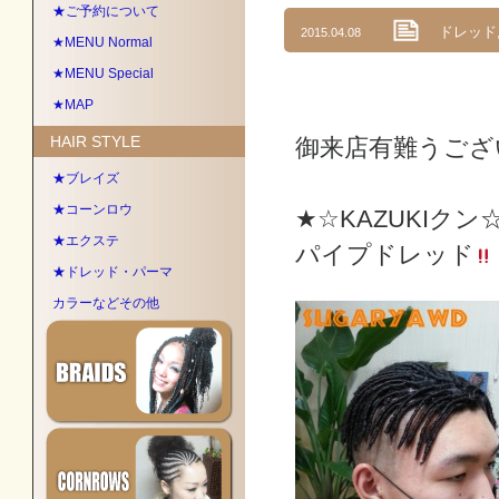
★ご予約について
ドレッド
2015.04.08
★MENU Normal
★MENU Special
★MAP
HAIR STYLE
御来店有難うございます
★ブレイズ
★コーンロウ
★☆KAZUKIクン
★エクステ
パイプドレッド
★ドレッド・パーマ
カラーなどその他