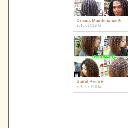
Dreads Maintenance★
2015.09.02更新
Spiral Perm★
2015.02.18更新