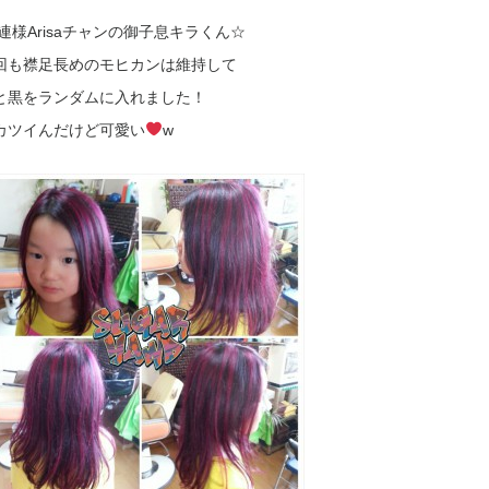
連様Arisaチャンの御子息キラくん☆
回も襟足長めのモヒカンは維持して
と黒をランダムに入れました！
カツイんだけど可愛い
w