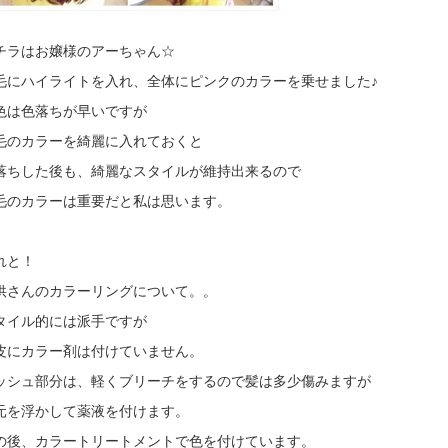
チラはお嬢様のアーちゃん☆
毛にハイライトを入れ、全体にピンクのカラーを乗せました♪
色は色落ちが早いですが
毛のカラーを綺麗に入れておくと
落ちした後も、綺麗なスタイルが維持出来るので
毛のカラーは重要だと私は思います。
れと！
供さんのカラーリングについて。。
タイル的には派手ですが
皮にカラー剤は付けていません。
ッシュ部分は、軽くブリーチをするので髪は多少傷みますが
元を浮かして薬液を付けます。
の後、カラートリートメントで色を付けています。