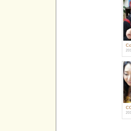
Co
20
C
20