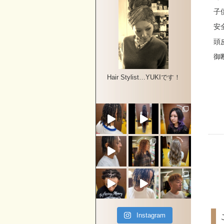
子
安
頭
御
Hair Stylist…YUKIです！
Instagram