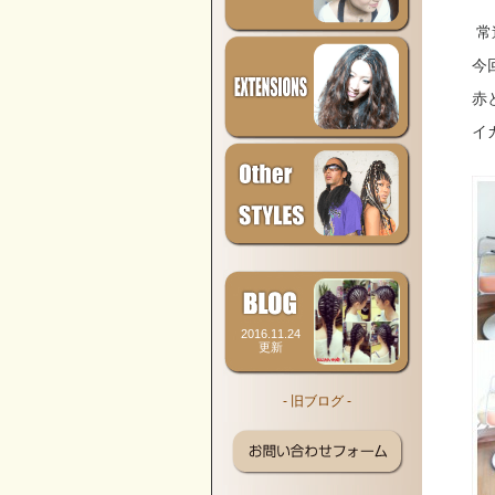
常
今
赤
イ
2016.11.24
更新
- 旧ブログ -