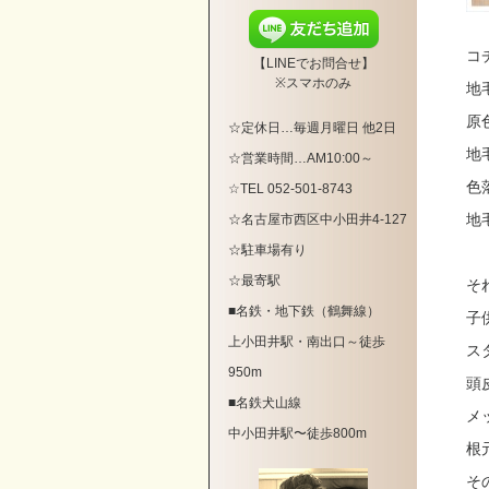
コ
【LINEでお問合せ】
※スマホのみ
地
原
☆定休日…毎週月曜日 他2日
地
☆営業時間…AM10:00～
色
☆TEL 052-501-8743
地
☆
名古屋市西区中小田井4-127
☆駐車場有り
☆最寄駅
そ
■名鉄・地下鉄（鶴舞線）
子
上小田井駅・南出口～徒歩
ス
950m
頭
■名鉄犬山線
メ
中小田井駅〜徒歩800m
根
そ