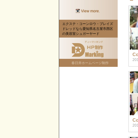
View more.
エクステ・コーンロウ・ブレイズ
ドレッドなら愛知県名古屋市西区
の美容室シュガーヤード
Co
20
春日井ホームページ制作
Co
20