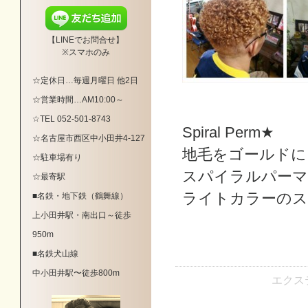
【LINEでお問合せ】
※スマホのみ
☆定休日…毎週月曜日 他2日
☆営業時間…AM10:00～
☆TEL 052-501-8743
Spiral Perm★
☆
名古屋市西区中小田井4-127
地毛をゴールドに
☆駐車場有り
スパイラルパーマ
☆最寄駅
ライトカラーのス
■名鉄・地下鉄（鶴舞線）
上小田井駅・南出口～徒歩
950m
■名鉄犬山線
中小田井駅〜徒歩800m
エクス