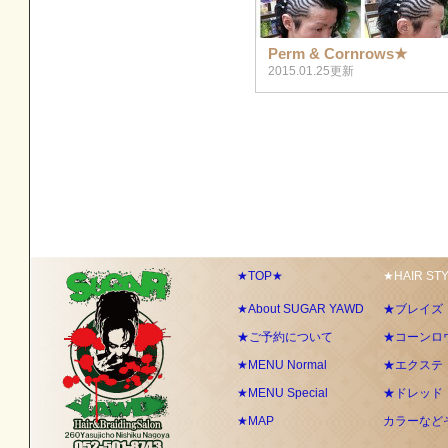
Perm & Cornrows★
2015.01.25更新
★TOP★
★HAIR ST
★About SUGAR YAWD
★ブレイズ
★ご予約について
★コーンロ
★MENU Normal
★エクステ
★MENU Special
★ドレッド
★MAP
カラーなど